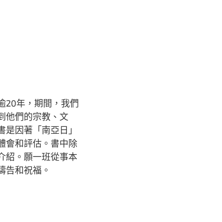
逾20年，期間，我們
到他們的宗教、文
書是因著「南亞日」
體會和評估。書中除
介紹。願一班從事本
禱告和祝福。