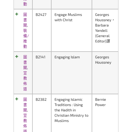
動
圖
B2427
Engage Muslims
Georges
書
with Christ
Houssney，
閣
,
Barbara
裝
Yandell
備/
(General
推
Editor)譯
動
圖
B2141
Engaging Islam
Georges
書
Houssney
閣
,
宣
教
佈
道
圖
B2382
Engaging Islamic
Bernie
書
Traditions : Using
Power
閣
,
the Hadith in
宣
Christian Ministry to
教
Muslims
佈
道