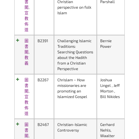
書
Christian
Parshall
閣
,
perspective on folk
宣
Islam
教
佈
道
圖
B2391
Challenging Islamic
Bernie
書
Traditions:
Power
閣
,
Searching Questions
教
about the Hadith
義
from a Christian
Perspective
圖
B2267
Chrislam ~ How
Joshua
書
missionaries are
Lingel , Jeff
閣
,
promoting an
Morton ,
宣
Islamized Gospel
Bill Nikides
教
佈
道
圖
B2467
Christian-Islamic
Gerhard
書
Controversy
Nehls,
閣
,
Waalter