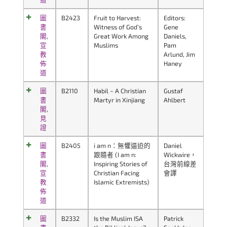
圖
B2423
Fruit to Harvest:
Editors:
書
Witness of God’s
Gene
閣
,
Great Work Among
Daniels,
宣
Muslims
Pam
教
Arlund, Jim
佈
Haney
道
圖
B2110
Habil ~ A Christian
Gustaf
書
Martyr in Xinjiang
Ahlbert
閣
,
見
證
圖
B2405
i am n：無懼逼迫的
Daniel
書
跟隨者 (I am n:
Wickwire，
閣
,
Inspiring Stories of
台灣前線差
宣
Christian Facing
會譯
教
Islamic Extremists)
佈
道
圖
B2332
Is the Muslim ISA
Patrick