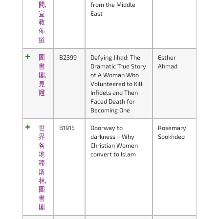
閣
,
from the Middle
宣
East
教
佈
道
圖
B2399
Defying Jihad: The
Esther
書
Dramatic True Story
Ahmad
閣
,
of A Woman Who
見
Volunteered to Kill
證
Infidels and Then
Faced Death for
Becoming One
世
B1915
Doorway to
Rosemary
界
darkness ~ Why
Sookhdeo
各
Christian Women
地
convert to Islam
穆
斯
林
,
圖
書
閣