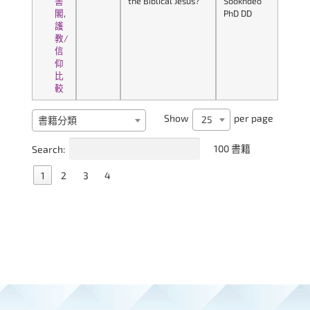
書
the Biblical Jesus?
Sookhdeo
閣
,
PhD DD
護
教/
信
仰
比
較
Show
per page
25
書籍分類
Search:
100 書籍
1
2
3
4