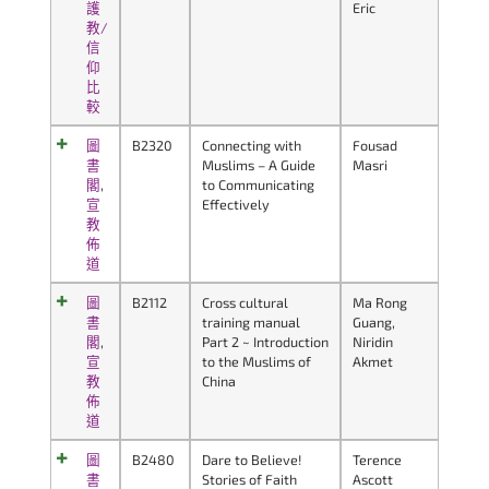
護
Eric
教/
信
仰
比
較
圖
B2320
Connecting with
Fousad
書
Muslims – A Guide
Masri
閣
,
to Communicating
宣
Effectively
教
佈
道
圖
B2112
Cross cultural
Ma Rong
書
training manual
Guang,
閣
,
Part 2 ~ Introduction
Niridin
宣
to the Muslims of
Akmet
教
China
佈
道
圖
B2480
Dare to Believe!
Terence
書
Stories of Faith
Ascott