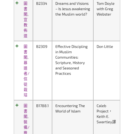
圖
B2334
Dreams and Visions
Tom Doyle
書
– Is Jesus awakening
with Greg
閣
,
the Muslim world?
Webster
宣
教
佈
道
圖
B2309
Effective Discipling
Don Little
書
in Muslim
閣
,
Communities:
慕
Scripture, History
道
and Seasoned
者/
Practices
信
徒
栽
培
圖
B1788.1
Encountering The
Caleb
書
World of Islam
Project，
閣
,
Keith E.
裝
Swartley譯
備/
推