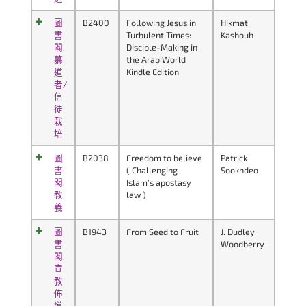
圖
B2400
Following Jesus in
Hikmat
書
Turbulent Times:
Kashouh
閣
,
Disciple-Making in
慕
the Arab World
道
Kindle Edition
者/
信
徒
栽
培
圖
B2038
Freedom to believe
Patrick
書
( Challenging
Sookhdeo
閣
,
Islam’s apostasy
教
law )
義
圖
B1943
From Seed to Fruit
J. Dudley
書
Woodberry
閣
,
宣
教
佈
道