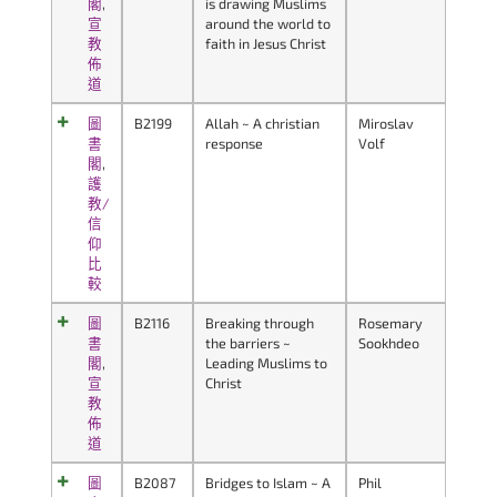
閣
,
is drawing Muslims
宣
around the world to
教
faith in Jesus Christ
佈
道
圖
B2199
Allah ~ A christian
Miroslav
書
response
Volf
閣
,
護
教/
信
仰
比
較
圖
B2116
Breaking through
Rosemary
書
the barriers ~
Sookhdeo
閣
,
Leading Muslims to
宣
Christ
教
佈
道
圖
B2087
Bridges to Islam ~ A
Phil