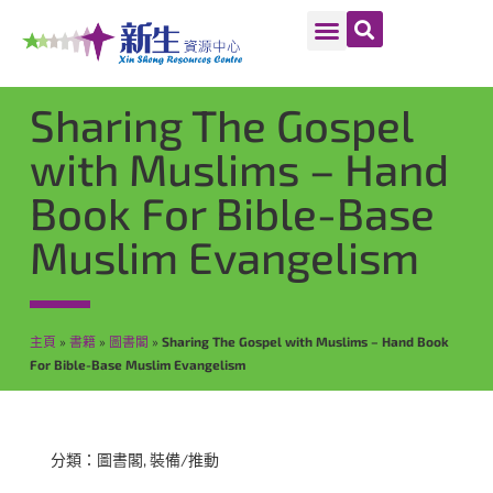
Sharing The Gospel
with Muslims – Hand
Book For Bible-Base
Muslim Evangelism
主頁
»
書籍
»
圖書閣
»
Sharing The Gospel with Muslims – Hand Book
For Bible-Base Muslim Evangelism
分類：
圖書閣
,
裝備/推動