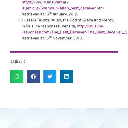
https://www.answering-
islam.org/Shamoun/allah_best_deceiver.htm
,
th
Retrieved at 16
January, 2019.
Hussein Tirmizi, “Allah, the God of Grace and Mercy”,
in Muslim-responses website,
http://muslim-
responses.com/The_Best_Deceiver/The_Best_Deceiver_/
,
th
Retrieved at 15
November, 2018.
分享到：