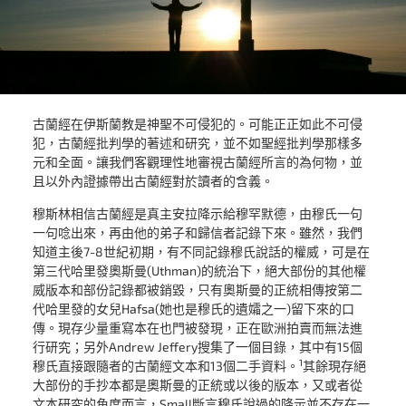
古蘭經在伊斯蘭教是神聖不可侵犯的。可能正正如此不可侵
犯，古蘭經批判學的著述和研究，並不如聖經批判學那樣多
元和全面。讓我們客觀理性地審視古蘭經所言的為何物，並
且以外內證據帶出古蘭經對於讀者的含義。
穆斯林相信古蘭經是真主安拉降示給穆罕默德，由穆氏一句
一句唸出來，再由他的弟子和歸信者記錄下來。雖然，我們
知道主後7-8世紀初期，有不同記錄穆氏說話的權威，可是在
第三代哈里發奧斯曼(Uthman)的統治下，絕大部份的其他權
威版本和部份記錄都被銷毀，只有奧斯曼的正統相傳按第二
代哈里發的女兒Hafsa(她也是穆氏的遺孀之一)留下來的口
傳。現存少量重寫本在也門被發現，正在歐洲拍賣而無法進
行研究；另外Andrew Jeffery搜集了一個目錄，其中有15個
1
穆氏直接跟隨者的古蘭經文本和13個二手資料。
其餘現存絕
大部份的手抄本都是奧斯曼的正統或以後的版本，又或者從
文本研究的角度而言，Small斷言穆氏說過的降示並不存在一