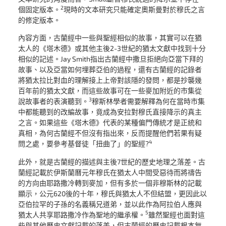
2
個固定版本。
現時的文本研究只能確定奧斯曼對於穆氏之言
的修定版本。
內容方面，古蘭經中一些與聖經相似的故事，其實可以在猶
太人的《塔木德》或其他主後2-3世紀的猶太文獻中找到十分
相似的記述。Jay Smith指出古蘭經中撒旦拒絕向亞當下拜的
故事、以及亞當如何埋葬亞伯的過程，還有古蘭經的記錄者
將猶太拉比對血的理解接上上帝對該隱的發問，都是抄襲幾
百年前的猶太文獻，而這些故事可在一些麥加附近的市集從
3
說故事者的表演聽到。
穆斯林學者需要解釋為何在當時市集
中都能聽到的改編故事，竟成為安拉對穆氏直接降示的真主
之言。如果這些《塔木德》代表的某種偏門傳統才是正統和
真相，為何古蘭經不但沒有指出來，反而提醒他們若果有疑
4
問之處，要參考基督徒「扭曲了」的聖經?
此外，就是古蘭經的描述與主後7世紀的歷史地理之落差。古
蘭經記載於伊斯蘭曆元年穆氏在猶太人中間受惡待而將禱告
的方向由耶路撒冷轉到麥加，但有多於一個非穆斯林的記載
顯示，公元620後的十年，穆氏與猶太人不但結盟，更因此以
亞伯拉罕的子孫的名義稱兄道弟，並以此作為阿拉伯人應與
5
猶太人共享耶路撒冷作為聖地的繼承權。
雖然聖經也面對這
些與其他歷史文獻記載的落差，但古蘭經的歷史記載根本無