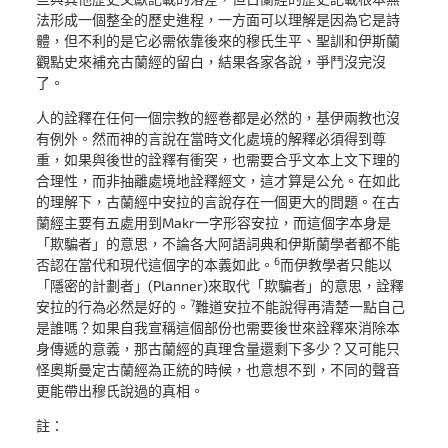
法形成一個整全的歷史進程，一方面可以理解是因為它是詩
體，但不利的是它必需依靠後來的穆氏生平、聖訓和伊斯蘭
觀點史來補充古蘭經的留白，結果各家各說，爭鬥沒完沒
了。
人的詮釋在任何一個宗教的經卷都是必然的，基伊兩教也沒
有例外。然而神的言說在當時文化處境的解釋必須得到尊
重，如果與後世的詮釋有衝突，也需要合乎文本上文下理的
合理性，而非抽離處境地詮釋經文，這才算是公允。在如此
的理解下，古蘭經中安拉的言說存在一個更大的問題。在古
蘭經主要有五處用到Makr一字形容安拉，而這個字本身是
「欺騙者」的意思，不論各大阿語詞典和伊斯蘭學者都不能
6
否認在當代和現代這個字的本義如此。
而伊教學者只能以
「隱密的計劃者」(Planner)來取代「欺騙者」的意思，詮釋
7
安拉的行為必然是好的。
難道安拉不能說得再清楚一點自己
是誰嗎？如果自我宣稱這個部份也需要後世來詮釋來消除本
身傳遞的意義，那古蘭經的真理含量還剩下多少？又可能只
怪奧斯曼定古蘭經為正統的時候，也意想不到，不同的聲音
更能帶出穆氏說過的真相。
註：