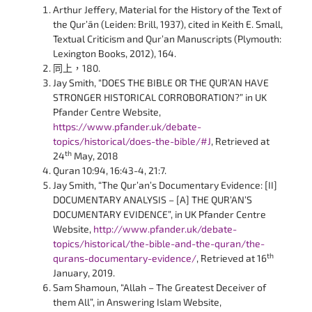
Arthur Jeffery, Material for the History of the Text of
the Qur’ān (Leiden: Brill, 1937), cited in Keith E. Small,
Textual Criticism and Qur’an Manuscripts (Plymouth:
Lexington Books, 2012), 164.
同上，180.
Jay Smith, “DOES THE BIBLE OR THE QUR’AN HAVE
STRONGER HISTORICAL CORROBORATION?” in UK
Pfander Centre Website,
https://www.pfander.uk/debate-
topics/historical/does-the-bible/#J
, Retrieved at
th
24
May, 2018
Quran 10:94, 16:43-4, 21:7.
Jay Smith, “The Qur’an’s Documentary Evidence: [II]
DOCUMENTARY ANALYSIS – [A] THE QUR’AN’S
DOCUMENTARY EVIDENCE”, in UK Pfander Centre
Website,
http://www.pfander.uk/debate-
topics/historical/the-bible-and-the-quran/the-
th
qurans-documentary-evidence/
, Retrieved at 16
January, 2019.
Sam Shamoun, “Allah – The Greatest Deceiver of
them All”, in Answering Islam Website,