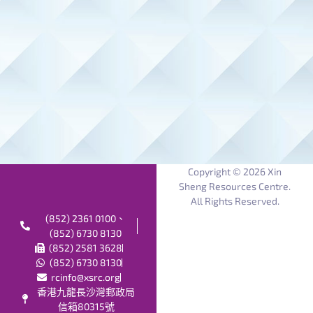
Copyright © 2026 Xin
Sheng Resources Centre.
All Rights Reserved.
(852) 2361 0100、
(852) 6730 8130
(852) 2581 3628
(852) 6730 8130
rcinfo@xsrc.org
香港九龍長沙灣郵政局
信箱80315號