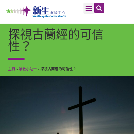
探視古蘭經的可信
性？
主頁
»
護教小貼士
»
探視古蘭經的可信性？