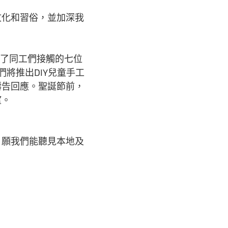
文化和習俗，並加深我
載了同工們接觸的七位
將推出DIY兒童手工
禱告回應。聖誕節前，
望。
，願我們能聽見本地及