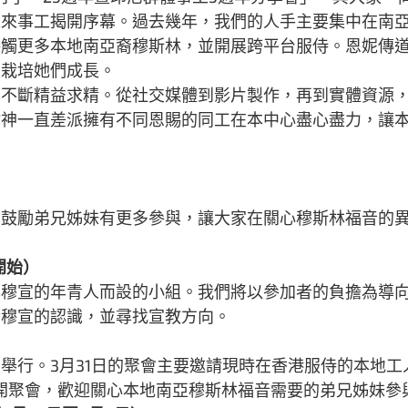
未來事工揭開序幕。過去幾年，我們的人手主要集中在南
接觸更多本地南亞裔穆斯林，並開展跨平台服侍。恩妮傳
又栽培她們成長。
也不斷精益求精。從社交媒體到影片製作，再到實體資源
謝神一直差派擁有不同恩賜的同工在本中心盡心盡力，讓
們鼓勵弟兄姊妹有更多參與，讓大家在關心穆斯林福音的
開始）
與穆宣的年青人而設的小組。我們將以參加者的負擔為導
對穆宣的認識，並尋找宣教方向。
）
舉行。3月31日的聚會主要邀請現時在香港服侍的本地工
公開聚會，歡迎關心本地南亞穆斯林福音需要的弟兄姊妹參