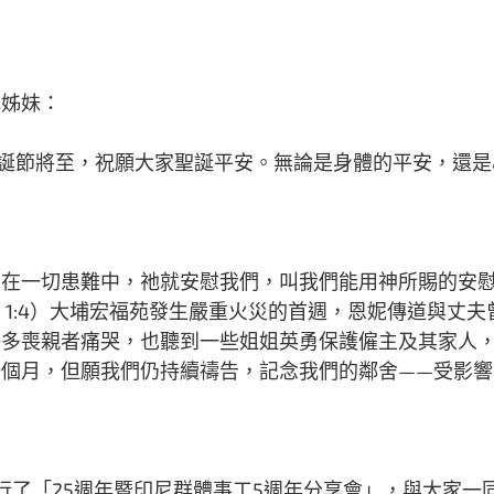
兄姊妹：
底，聖誕節將至，祝願大家聖誕平安。無論是身體的平安，還
們在一切患難中，祂就安慰我們，叫我們能用神所賜的安
 1:4）大埔宏福苑發生嚴重火災的首週，恩妮傳道與丈
許多喪親者痛哭，也聽到一些姐姐英勇保護僱主及其家人
個月，但願我們仍持續禱告，記念我們的鄰舍——受影響
行了「25週年暨印尼群體事工5週年分享會」，與大家一