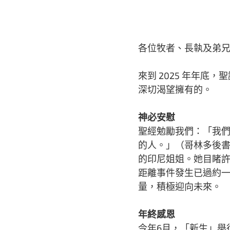
各位牧者、長執及弟
來到 2025 年年
深切渴望擁有的。
神必安慰
聖經勉勵我們：「我
的人。」（哥林多後書
的印尼姐姐。她目睹
距離事件發生已過約一
量，積極迎向未來。
年終感恩
今年6月，「新生」舉