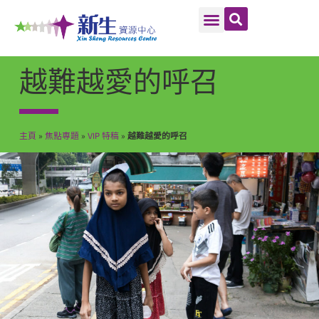
越難越愛的呼召
主頁
»
焦點専題
»
VIP 特稿
»
越難越愛的呼召