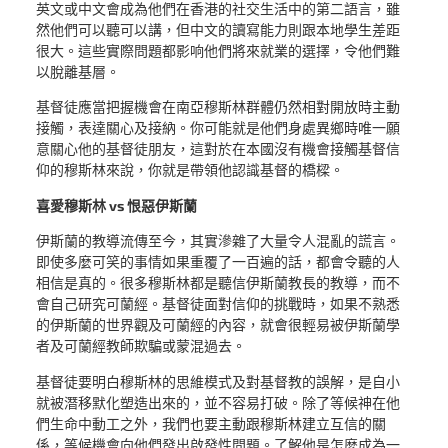
英文或中文會成為他們在香港的社交生活中的第二語言，雖
然他們可以聽可以講，但中文的讀寫能力則跟本地學生差距
很大。這些實際問題都影响他們將來就業的選擇，令他們難
以脫離基層。
基督徒應當把握機會在南亞穆斯林群體仍然相對開放時主動
接觸，表達關心及接納。你可能就是他們身處異鄉時唯一願
意關心他的基督徒朋友，這對於在本國沒有機會接觸基督信
仰的穆斯林來說，你就是帶領他認識基督的橋樑。
喜愛穆斯林 vs 恨惡伊斯蘭
伊斯蘭的教導流傳至今，其實滲雜了大量令人混亂的謊言。
即使多麼可笑的事情如果重覆了一百遍的話，都會令聽的人
相信是真的。很多穆斯林都是聽信伊斯蘭教長的教導，而不
會自己研究可蘭經。基督徒面對信仰的挑戰時，如果不熟悉
的伊斯蘭的世界觀及可蘭經的內容，就會很輕易被伊斯蘭學
者及可蘭經教師欺騙或蒙混過去。
基督徒要明白穆斯林的思維模式及對基督教的誤解，是自小
就被潛移默化塑造出來的，並不容易打破。除了等候神在他
們生命中動工之外，我們也要主動跟穆斯林建立互信的關
係，等候機會向他們發出啟發性問題。了解他是怎麼成為一