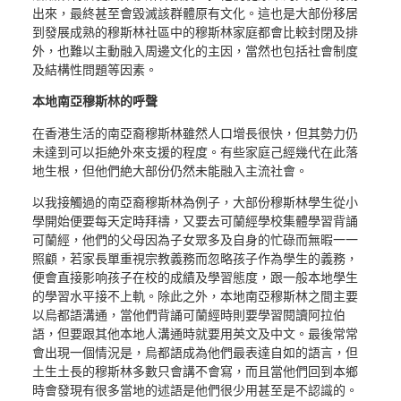
出來，最終甚至會毀滅該群體原有文化。這也是大部份移居
到發展成熟的穆斯林社區中的穆斯林家庭都會比較封閉及排
外，也難以主動融入周邊文化的主因，當然也包括社會制度
及結構性問題等因素。
本地南亞穆斯林的呼聲
在香港生活的南亞裔穆斯林雖然人口增長很快，但其勢力仍
未達到可以拒絶外來支援的程度。有些家庭己經幾代在此落
地生根，但他們絶大部份仍然未能融入主流社會。
以我接觸過的南亞裔穆斯林為例子，大部份穆斯林學生從小
學開始便要每天定時拜禱，又要去可蘭經學校集體學習背誦
可蘭經，他們的父母因為子女眾多及自身的忙碌而無暇一一
照顧，若家長單重視宗教義務而忽略孩子作為學生的義務，
便會直接影响孩子在校的成績及學習態度，跟一般本地學生
的學習水平接不上軌。除此之外，本地南亞穆斯林之間主要
以烏都語溝通，當他們背誦可蘭經時則要學習閱讀阿拉伯
語，但要跟其他本地人溝通時就要用英文及中文。最後常常
會出現一個情況是，烏都語成為他們最表達自如的語言，但
土生土長的穆斯林多數只會講不會寫，而且當他們回到本鄉
時會發現有很多當地的述語是他們很少用甚至是不認識的。