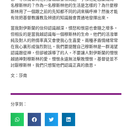
名穆斯林的？作為一名穆斯林他的生活是怎樣的？為什麼穆
斯林用了一個跟之前的先知都不同的詞來稱呼神？然後才能
有效把基督教護教及辨道的知識融會貫通地發揮出來。
當我對伊斯蘭的信仰認識越深，憤怒和恨惡也會隨之增多。
但相反的是當我越認識每一個穆斯林的生命，他們的活潑單
純及對人的熱情率真又會使我心生喜愛。兩種矛盾情緒常常
在我心裏形成強烈對比。我們要提醒自己穆斯林是一群渴望
認識跟從神，但卻被誤導了的人。不要讓人對伊斯蘭的憎恨
越過神對穆斯林的愛，憎恨永遠無法擊敗憎恨，基督徒並不
討厭穆斯林，我們只想幫他們認識正真的救恩。
文：莎南
分享到：