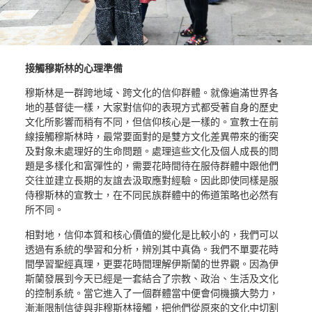
接觸穆斯林的心理準備
穆斯林是一群跨地域、跨文化的信仰群體。就像遍滿世界各
地的基督徒一樣，大家對信仰的表現方式都受著自身的歷史
文化所影響而稍有不同，但信仰核心是一樣的。宣教士在前
線接觸穆斯林時，最常要面對的是雙方文化差異帶來的衝突
及對象未處理好的生命問題。處理這些文化及個人成長的問
題是多樣化和富彈性的，需要花時間待在服侍群體中跟他們
交往並建立長期的友誼去汲取應對經驗。因此即使同樣是服
侍穆斯林的宣教士，在不同民族群體中的佈道策略也必然有
所不同。
相對地，信仰本質和核心價值的變化是比較小的，我們可以
透過有系統的學習和分析，辨別其中真偽。我們不單要花時
間學習聖經真理，更要花時間理解伊斯蘭的世界觀。因為伊
斯蘭發展到今天已經是一套結合了宗教、政治、生活及文化
的控制系統。當它進入了一個群體當中便會伺機擴大勢力，
漸漸限制信徒與非穆斯林接觸，把他們從原來的文化中切割