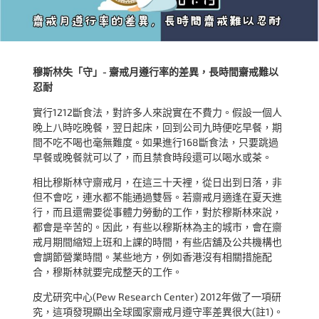
穆斯林失「守」- 齋戒月遵行率的差異，長時間齋戒難以
忍耐
實行1212斷食法，對許多人來說實在不費力。假設一個人
晚上八時吃晚餐，翌日起床，回到公司九時便吃早餐，期
間不吃不喝也毫無難度。如果進行168斷食法，只要跳過
早餐或晚餐就可以了，而且禁食時段還可以喝水或茶。
相比穆斯林守齋戒月，在這三十天裡，從日出到日落，非
但不會吃，連水都不能通過雙唇。若齋戒月適逢在夏天進
行，而且還需要從事體力勞動的工作，對於穆斯林來說，
都會是辛苦的。因此，有些以穆斯林為主的城市，會在齋
戒月期間縮短上班和上課的時間，有些店舖及公共機構也
會調節營業時間。某些地方，例如香港沒有相關措施配
合，穆斯林就要完成整天的工作。
皮尤研究中心(Pew Research Center) 2012年做了一項研
究，這項發現顯出全球國家齋戒月遵守率差異很大(註1)。