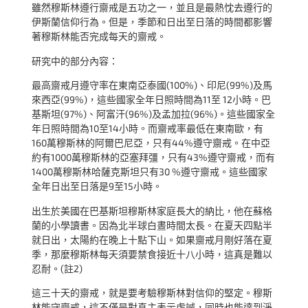
雖然穆斯林遵行齋戒是五功之一，並且是最熱忱去遵行的
伊斯蘭信仰行為。但是，季節和日出至日落的時間都影響
著穆斯林能否完成每天的齋戒。
研究中的部分內容：
最高齋戒月遵守率在東南亞泰國(100%)、印尼(99%)及馬
來西亞(99%)，這些國家全年日照時間為11至 12小時。巴
基斯坦(97%)、阿富汗(96%)及孟加拉(96%)。這些國家全
年日照時間為10至14小時。而齋戒率最低在東南歐，有
160萬穆斯林的阿爾巴尼亞，只有44%遵守齋戒。在中亞
約有1000萬穆斯林的亞塞拜彊，只有43%遵守齋戒，而
有
1400萬穆斯林
哈薩克斯坦只有30 %遵守齋戒。這些國家
全年日出至日落是9至15小時。
出生於美國在巴基斯坦穆斯林家庭長大的納比，他在蘇格
蘭的小學讀書。因為北半球白晝時間太長。在夏天四點半
就日出，太陽約在晚上十點下山。如果齋戒月剛好落在夏
季，那麼穆斯林每天須要禁食接近十八小時，這真是難以
忍耐。(註2)
這三十天的齋戒，就是要考驗穆斯林對信仰的堅定。穆斯
林能守齋戒，這不僅是對真主表示虔誠，同時也能達到淨