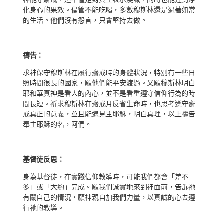
化身心的果效。儘管不能吃喝，多數穆斯林還是過著如常
的生活。他們沒有怨言，只會堅持去做。
禱告：
求神保守穆斯林在履行齋戒時的身體狀況，特別有一些日
照時間很長的國家，願他們能平安渡過。又願穆斯林明白
耶和華真神是看人的內心，並不是看重遵守信仰行為的時
間長短
。祈求
穆斯林在齋戒月反省生命時，也思考遵守齋
戒真正的意義，並且能遇見主耶穌，明白真理，
以上禱告
奉主耶穌的名，阿們。
基督徒反思：
身為基督徒，在實踐信仰教導時，可能我們都會「差不
多」或「大約」完成。願我們誠實地來到神面前，告訴祂
有關自己的情況，願神親自加我們力量，以真誠的心去遵
行祂的教導。