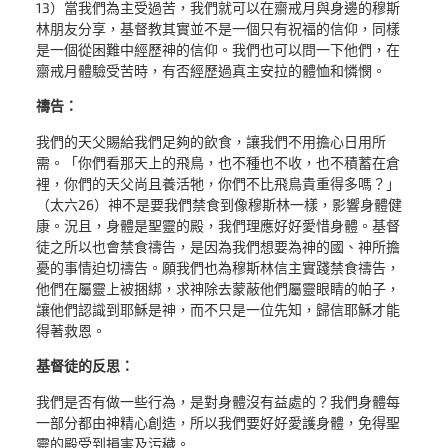
13）當我們為主受過苦，我們就可以在齋戒月與身邊的穆斯
林朋友分享，基督教其實並不是一個只有祝福的信仰，同樣
是一個從困難中經歷神的信仰。我們也可以問一下他們，在
齋戒月體驗受苦時，有否經歷過真主安拉的體恤和憐憫。
禱告：
我們的天父賜給我們足夠的飲食，讓我們不用擔心日用所
需。「你們看那天上的飛鳥，也不種也不收，也不積蓄在倉
裡，你們的天父尚且養活牠，你們不比飛鳥貴重得多嗎？」
（太六26）神不是要我們禁食到像穆斯林一樣，影響身體健
康。況且，身體是聖靈的殿，我們理應好好愛惜身體。基督
徒之所以也會禁食禱告，是因為我們想要為神的國、神所擔
憂的事情迫切禱告。願我們也為穆斯林信主實踐禁食禱告，
他們在屬靈上被捆綁，求神除去蒙蔽他們屬靈眼睛的帕子，
讓他們認識到耶穌是神，而不只是一位先知，歸信耶穌才能
得著救恩。
基督徒的反思：
我們是否有做一些行為，是對身體沒有益處的？我們身體每
一部分都由神精心創造，所以我們要好好愛護身體，免得聖
靈的殿受到損害及污穢。