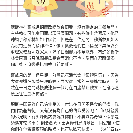
穆斯林在齋戒月期間改變飲食節奏，沒有穩定的三餐時間，
有些教徒可能會因而出現健康問題。有些僱主曾表示，他們
聘請了穆斯林姐姐作家傭。但是在工作期間，穆斯林姐姐因
為沒有進食而精神不佳，僱主擔憂他們在此情況下無法妥善
處理家務及照顧家人。除了日間體力不足以外，有許多穆斯
林會因齋戒月晚間暴飲暴食而消化不良，反而在忍耐飢渴一
個月後，身變得比齋戒月前更胖。
齋戒月的第一個星期，群體氣氛通常會「集體昏沉」，因為
大家都還在調整生理時鐘，而要從正常的三餐進食時間，突
然在一日之間轉換成連續一個月在白晝禁止飲食，在身心適
應上往往最為煎熬。
穆斯林願意為自己信仰受苦，付出在日間不進食的代價。我
們作為基督徒，又有沒有為自己的信仰受苦呢？「耶穌親愛
的弟兄啊，有火煉的試驗臨到你們，不要以為奇怪，似乎是
遭遇非常的事； 倒要歡喜，因為你們是與基督一同受苦，使
你們在他榮耀顯現的時候，也可以歡喜快樂。」（彼前四12-