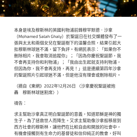
本身是埃及穆斯林的英國利物浦前鋒穆罕默德．沙拿
（Mohamed Salah Ghaly）於聖誕日在社交媒體發布了一
張與太太和兩個女兒在聖誕樹下的温馨合照，結果引起大
批穆斯林球迷不滿，留下負評。有網民表示：「如果你不
刪除相片，我會取消追蹤你」；「因為你慶祝聖誕節，我
不會再支持你和利物浦」；「我由出生起就支持利物浦，
但因為你，我不會再支持，再見！」這是連續第四年沙拿
的聖誕照片引起球迷不滿，但是他沒有理會或刪除相片。
（摘自《東網》2022年12月26日 〈沙拿慶祝聖誕被炮
轟 穆斯林球迷割席〉）
禱告：
求主幫助沙拿真正明白聖誕節的意義，知道耶穌是神的獨
生子，為了拯救世人而降生。又求主幫助像沙拿般移居到
西方社會的穆斯林，讓他們在比較自由和開放的社會中，
有機會接觸到有生命力的基督徒和信仰純正的教會，好叫