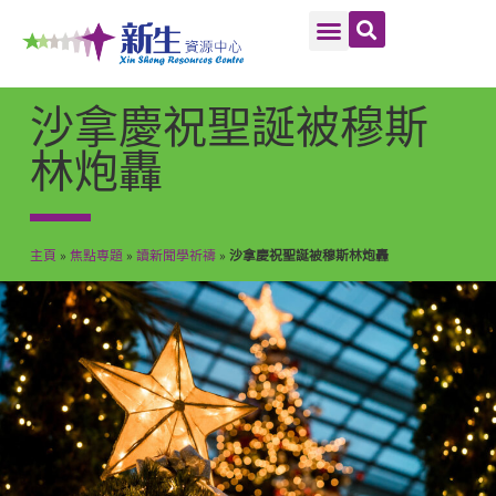
沙拿慶祝聖誕被穆斯
林炮轟
主頁
»
焦點専題
»
讀新聞學祈禱
»
沙拿慶祝聖誕被穆斯林炮轟