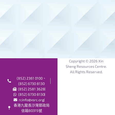
Copyright © 2026 Xin
Sheng Resources Centre.
All Rights Reserved.
(852) 2361 0100、
(852) 6730 8130
(852) 2581 3628
(852) 6730 8130
rcinfo@xsrc.org
香港九龍長沙灣郵政局
信箱80315號