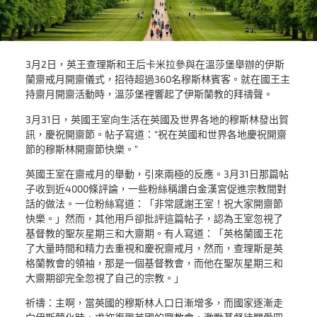
3月2日，英王查理斯和王后卡米拉參與在溫莎堡舉辦的伊斯
蘭齋戒月開齋儀式，招待超過360名穆斯林賓客。就在國王主
持齋月開齋活動時，溫莎堡裡響起了伊斯蘭教的拜禱聲。
3月31日，英國王室向生活在英國及世界各地的穆斯林發出賀
訊，慶祝開齋節。帖子寫道：“祝在英國和世界各地慶祝開齋
節的穆斯林開齋節快樂。”
英國王室在齋戒月的舉動，引來兩極的反應。3月31日那篇帖
子收到近4000條評論，一些粉絲稱讚白金漢宮促進宗教間對
話的做法。一位粉絲寫道：「非常感謝王室！祝大家開齋節
快樂。」然而，其他用戶卻批評這篇帖子，認為王室忽視了
基督教的聖灰星期三和大齋期。有人寫道：「英格蘭國王花
了大量時間和精力去重視和慶祝齋戒月，然而，查理斯是英
格蘭教會的領袖，那是一個基督教會，而他在聖灰星期三和
大齋期卻完全忽視了自己的宗教。」
祈禱：主啊，當英國的穆斯林人口日漸增多，而國家逐漸走