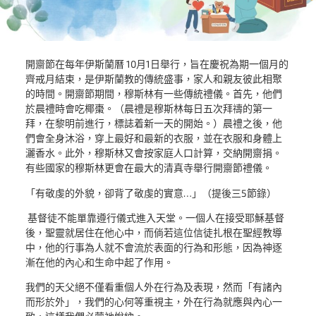
開齋節在每年伊斯蘭曆 10月1日舉行，旨在慶祝為期一個月的
齊戒月結束，是伊斯蘭教的傳統盛事，家人和親友彼此相聚
的時間。開齋節期間，穆斯林有一些傳統禮儀。首先，他們
於晨禮時會吃椰棗。（晨禮是穆斯林每日五次拜禱的第一
拜，在黎明前進行，標誌着新一天的開始。）晨禮之後，他
們會全身沐浴，穿上最好和最新的衣服，並在衣服和身體上
灑香水。此外，穆斯林又會按家庭人口計算，交納開齋捐。
有些國家的穆斯林更會在最大的清真寺舉行開齋節禮儀。
「有敬虔的外貌，卻背了敬虔的實意…」（提後三5節錄）
基督徒不能單靠遵行儀式進入天堂。一個人在接受耶穌基督
後，聖靈就居住在他心中，而倘若這位信徒扎根在聖經教導
中，他的行事為人就不會流於表面的行為和形態，因為神逐
漸在他的內心和生命中起了作用。
我們的天父絕不僅看重個人外在行為及表現，然而「有諸內
而形於外」，我們的心何等重視主，外在行為就應與內心一