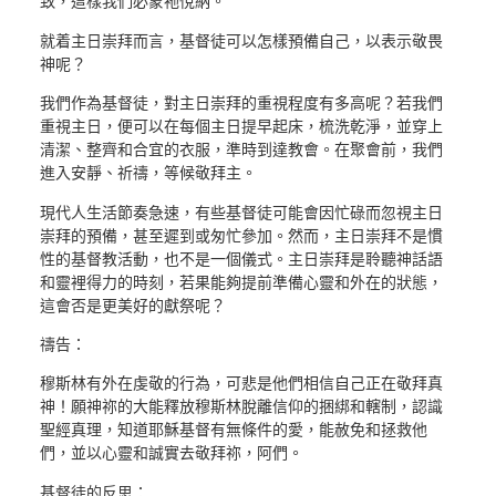
致，這樣我們必蒙祂悅納。
就着主日崇拜而言，基督徒可以怎樣預備自己，以表示敬畏
神呢？
我們作為基督徒，對主日崇拜的重視程度有多高呢？若我們
重視主日，便可以在每個主日提早起床，梳洗乾淨，並穿上
清潔、整齊和合宜的衣服，準時到達教會。在聚會前，我們
進入安靜、祈禱，等候敬拜主。
現代人生活節奏急速，有些基督徒可能會因忙碌而忽視主日
崇拜的預備，甚至遲到或匆忙參加。然而，主日崇拜不是慣
性的基督教活動，也不是一個儀式。主日崇拜是聆聽神話語
和靈裡得力的時刻，若果能夠提前準備心靈和外在的狀態，
這會否是更美好的獻祭呢？
禱告：
穆斯林有外在虔敬的行為，可悲是他們相信自己正在敬拜真
神！願神祢的大能釋放穆斯林脫離信仰的捆綁和轄制，認識
聖經真理，知道耶穌基督有無條件的愛，能赦免和拯救他
們，並以心靈和誠實去敬拜祢，阿們。
基督徒的反思：