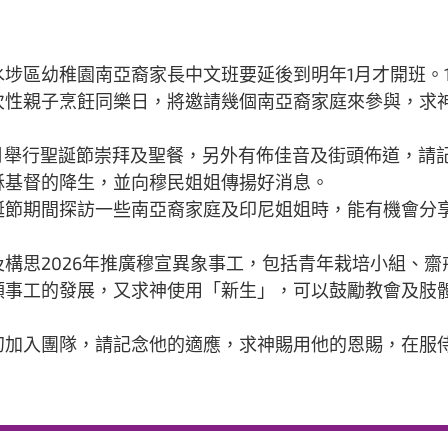
埗區幼稚園南亞裔家長中文班要延後到明年1月才開班。1
次性親子烹飪同樂日，將邀請幾個南亞裔家庭來參與，求
2月舉行聖誕節崇拜及聖餐，另外有佈佳音及街頭佈道，請
穌基督的降生，並向穆民姐姐傳揚好消息。
誕節期間探訪一些南亞裔家庭及印尼姐姐時，能有機會分
構思2026年推廣穆宣異象事工，包括青年栽培小組、齋戒
領事工的發展，又求神使用「新生」，可以鼓勵教會及肢
月初加入團隊，請記念他的適應，求神賜用他的恩賜，在服