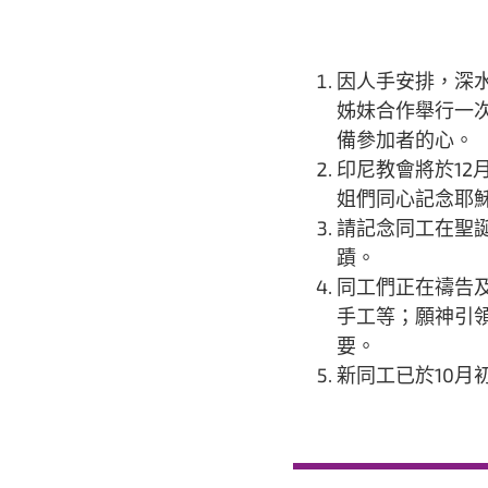
因人手安排，深水
姊妹合作舉行一
備參加者的心。
印尼教會將於1
姐們同心記念耶
請記念同工在聖
蹟。
同工們正在禱告及
手工等；願神引
要。
新同工已於10