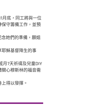
1月底，同工將與一位
神保守籌備工作，並預
記念她們的準備，願姐
享耶穌基督降生的事
月7天祈禱及兒童DIY
體關心穆斯林的福音需
侍上得以發揮。