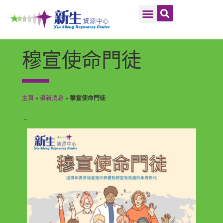
穆宣使命門徒
主頁
»
最新消息
»
穆宣使命門徒
–